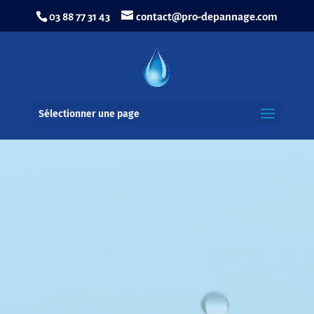
03 88 77 31 43
contact@pro-depannage.com
Sélectionner une page
Lecteur
vidéo